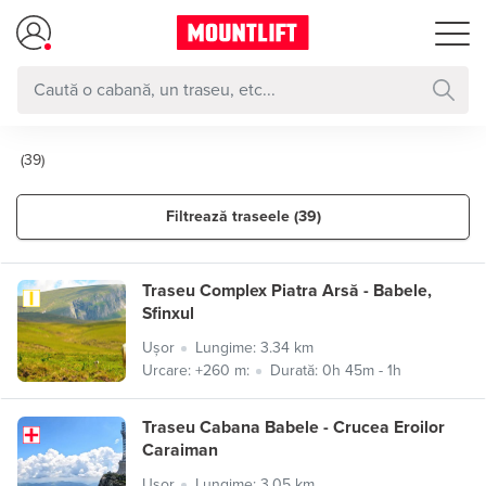
(39)
Filtrează traseele (39)
Traseu Complex Piatra Arsă - Babele,
Sfinxul
Ușor
Lungime: 3.34 km
Urcare: +260 m:
Durată: 0h 45m - 1h
Traseu Cabana Babele - Crucea Eroilor
Caraiman
Ușor
Lungime: 3.05 km