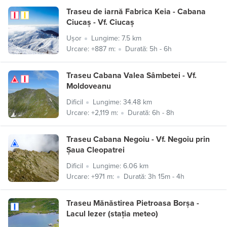
Traseu de iarnă Fabrica Keia - Cabana
Ciucaș - Vf. Ciucaș
Ușor
Lungime: 7.5 km
Urcare: +887 m:
Durată: 5h - 6h
Traseu Cabana Valea Sâmbetei - Vf.
Moldoveanu
Dificil
Lungime: 34.48 km
Urcare: +2,119 m:
Durată: 6h - 8h
Traseu Cabana Negoiu - Vf. Negoiu prin
Șaua Cleopatrei
Dificil
Lungime: 6.06 km
Urcare: +971 m:
Durată: 3h 15m - 4h
Traseu Mănăstirea Pietroasa Borșa -
Lacul Iezer (stația meteo)