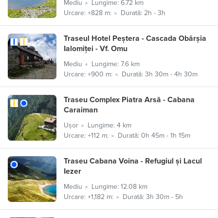
Mediu
Lungime: 6.72 km
Urcare: +828 m:
Durată: 2h - 3h
Traseul Hotel Peștera - Cascada Obârșia
Ialomiței - Vf. Omu
Mediu
Lungime: 7.6 km
Urcare: +900 m:
Durată: 3h 30m - 4h 30m
Traseu Complex Piatra Arsă - Cabana
Caraiman
Ușor
Lungime: 4 km
Urcare: +112 m:
Durată: 0h 45m - 1h 15m
Traseu Cabana Voina - Refugiul și Lacul
Iezer
Mediu
Lungime: 12.08 km
Urcare: +1,182 m:
Durată: 3h 30m - 5h