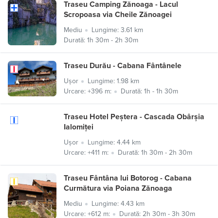
Traseu Camping Zănoaga - Lacul
Scropoasa via Cheile Zănoagei
Mediu
Lungime: 3.61 km
Durată: 1h 30m - 2h 30m
Traseu Durău - Cabana Fântânele
Ușor
Lungime: 1.98 km
Urcare: +396 m:
Durată: 1h - 1h 30m
Traseu Hotel Peștera - Cascada Obârșia
Ialomiței
Ușor
Lungime: 4.44 km
Urcare: +411 m:
Durată: 1h 30m - 2h 30m
Traseu Fântâna lui Botorog - Cabana
Curmătura via Poiana Zănoaga
Mediu
Lungime: 4.43 km
Urcare: +612 m:
Durată: 2h 30m - 3h 30m