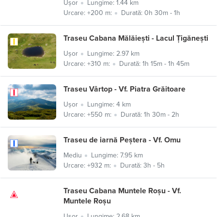
Ușor
Lungime: 1.44 km
Urcare: +200 m:
Durată: 0h 30m - 1h
Traseu Cabana Mălăiești - Lacul Țigănești
Ușor
Lungime: 2.97 km
Urcare: +310 m:
Durată: 1h 15m - 1h 45m
Traseu Vârtop - Vf. Piatra Grăitoare
Ușor
Lungime: 4 km
Urcare: +550 m:
Durată: 1h 30m - 2h
Traseu de iarnă Peștera - Vf. Omu
Mediu
Lungime: 7.95 km
Urcare: +932 m:
Durată: 3h - 5h
Traseu Cabana Muntele Roșu - Vf.
Muntele Roșu
Ușor
Lungime: 2.68 km