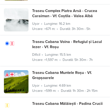
Traseu Complex Piatra Arsă - Crucea
Caraiman - Vf. Coștila - Valea Albă
Ușor
Lungime: 16.2 km
Urcare: +671 m:
Durată: 3h 30m - 5h
Traseu Cabana Voina - Refugiul și Lacul
Iezer - Vf. Roșu
Dificil
Lungime: 15.5 km
Urcare: +1,597 m:
Durată: 5h 30m - 7h
Traseu Cabana Muntele Roșu - Vf.
Gropșoarele
Ușor
Lungime: 4.69 km
Urcare: +599 m:
Durată: 1h 30m - 2h 15m
Traseu Cabana Mălăiești - Padina Crucii