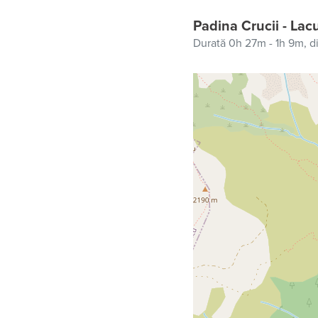
Padina Crucii - Lac
Durată 0h 27m - 1h 9m,
d