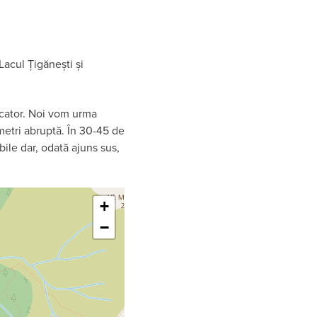
Lacul Țigănești și
icator. Noi vom urma
metri abruptă. În 30-45 de
bile dar, odată ajuns sus,
Leaflet
+
−