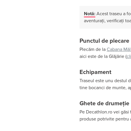
Notă:
Acest traseu a fo
aventurați, verificați t
Punctul de plecare
Plecăm de la
Cabana Mălă
aici este de la Glăjărie (
cl
Echipament
Traseul este unu destul d
tine bocanci de munte, ap
Ghete de drumeție
Pe Decathlon.ro vei găsi 
produse potrivite pentru