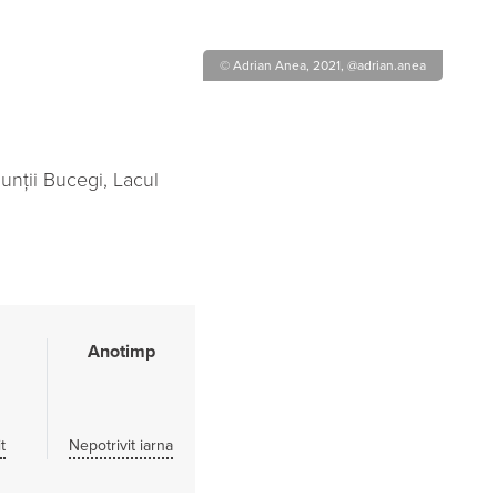
© Adrian Anea, 2021, @adrian.anea
unții Bucegi, Lacul
Anotimp
t
Nepotrivit iarna