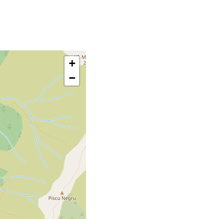
Leaflet
+
−