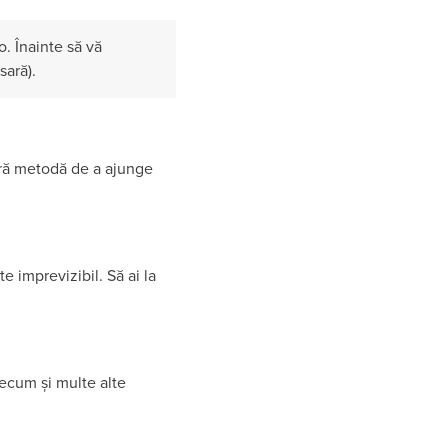
. Înainte să vă
sară).
ră metodă de a ajunge
 imprevizibil. Să ai la
ecum și multe alte