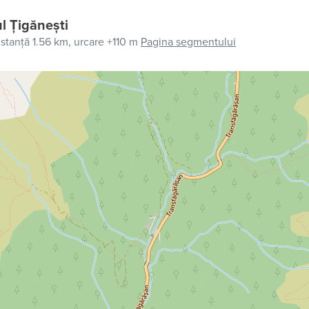
ul Țigănești
istanță 1.56 km,
urcare +110 m
Pagina segmentului