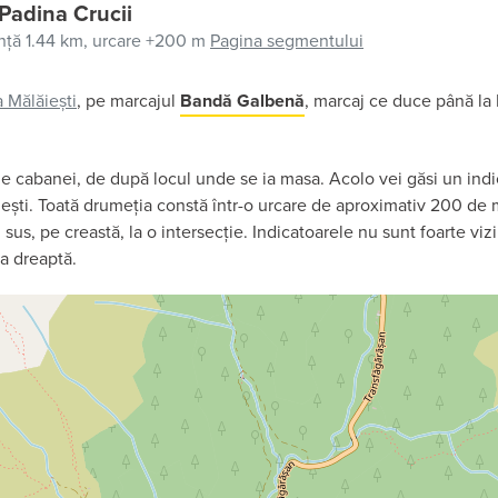
Padina Crucii
nță 1.44 km,
urcare +200 m
Pagina segmentului
 Mălăiești
, pe marcajul
Bandă Galbenă
, marcaj ce duce până la 
le cabanei, de după locul unde se ia masa. Acolo vei găsi un ind
ești. Toată drumeția constă într-o urcare de aproximativ 200 de 
 sus, pe creastă, la o intersecție. Indicatoarele nu sunt foarte vizi
a dreaptă.