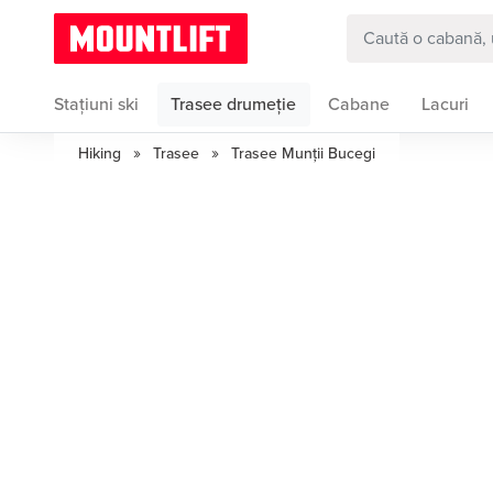
Stațiuni ski
Trasee drumeție
Cabane
Lacuri
»
»
Hiking
Trasee
Trasee Munții Bucegi