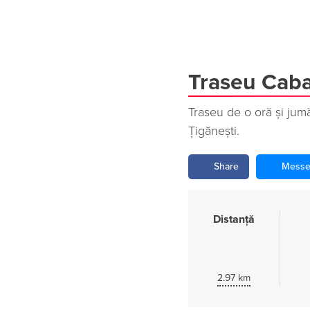
Traseu Caban
Traseu de o oră și jumă
Țigănești.
Share
Messe
Distanță
2.97 km