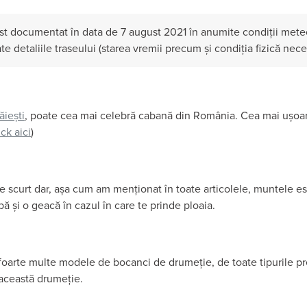
st documentat în data de 7 august 2021 în anumite condiții meteo
oate detaliile traseului (starea vremii precum și condiția fizică nece
iești
, poate cea mai celebră cabană din România. Cea mai ușoa
ick aici
)
e scurt dar, așa cum am menționat în toate articolele, muntele este
ă și o geacă în cazul în care te prinde ploaia.
foarte multe modele de bocanci de drumeție, de toate tipurile pr
 această drumeție.