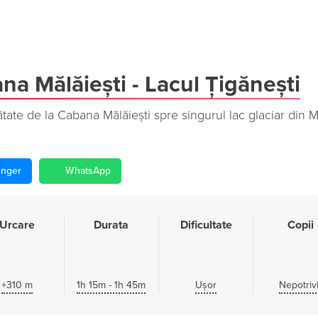
a Mălăiești - Lacul Țigănești
tate de la Cabana Mălăiești spre singurul lac glaciar din M
nger
WhatsApp
Urcare
Durata
Dificultate
Copii
+310 m
1h 15m - 1h 45m
Ușor
Nepotrivi