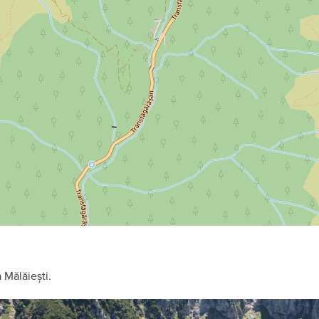
a Mălăiești.