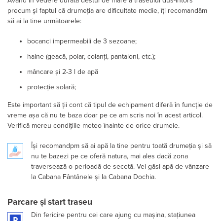
Având în vedere durata destul de mare a traseului dus-întors
precum și faptul că drumeția are dificultate medie, îți recomandăm
să ai la tine următoarele:
bocanci impermeabili de 3 sezoane;
haine (geacă, polar, colanți, pantaloni, etc.);
mâncare și 2-3 l de apă
protecție solară;
Este important să ții cont că tipul de echipament diferă în funcție de
vreme așa că nu te baza doar pe ce am scris noi în acest articol.
Verifică mereu condițiile meteo înainte de orice drumeie.
Își recomandpm să ai apă la tine pentru toată drumeția și să
nu te bazezi pe ce oferă natura, mai ales dacă zona
traversează o perioadă de secetă. Vei găsi apă de vânzare
la Cabana Fântânele și la Cabana Dochia.
Parcare și start traseu
Din fericire pentru cei care ajung cu mașina, stațiunea