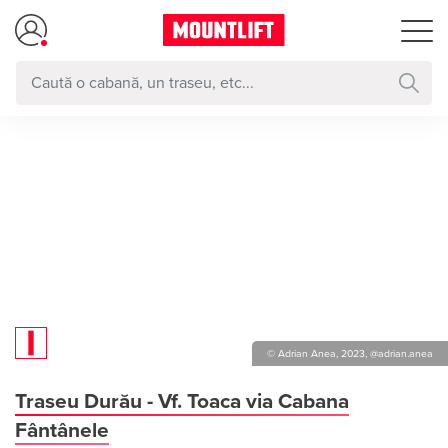
© Adrian Anea, 2023, @adrian.anea
Traseu Durău - Vf. Toaca via Cabana
Fântânele