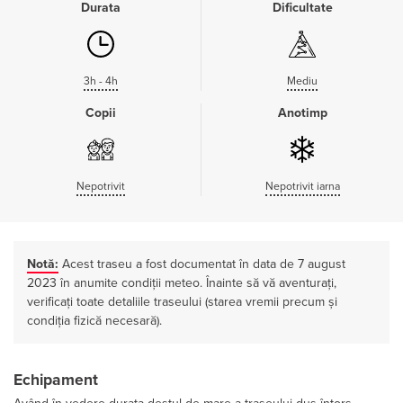
Durata
Dificultate
3h - 4h
Mediu
Copii
Anotimp
Nepotrivit
Nepotrivit iarna
Notă:
Acest traseu a fost documentat în data de 7 august
2023 în anumite condiții meteo. Înainte să vă aventurați,
verificați toate detaliile traseului (starea vremii precum și
condiția fizică necesară).
Echipament