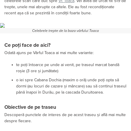
celebrele scări care duc spre
Vf. Toaca
. Vei avea de urcat fix 519 de
trepte, unele mai abrupte ca altele. Ele au fost recondiționate
recent așa că se prezintă în condiții foarte bune.
Celebrele trepte de la baza vârfului Toaca
Ce poți face de aici?
Odată ajuns pe Vârful Toaca ai mai multe variante:
te poți întoarce pe unde ai venit, pe traseul marcat bandă
roșie (3 ore și jumătate)
o iei spre Cabana Dochia (maxim o oră) unde poți opta să
dormi (au locuri de cazare și mâncare) sau să continui traseul
până înapoi în Durău, pe la cascada Duruitoarea.
Obiective de pe traseu
Descoperă punctele de interes de pe acest traseu și află mai multe
despre fiecare.