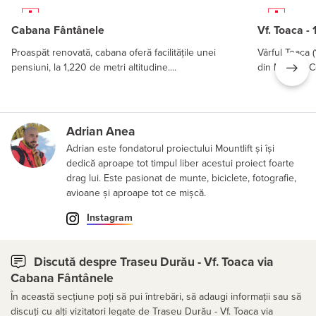
Cabana Fântânele
Vf. Toaca -
Proaspăt renovată, cabana oferă facilitățile unei
Vârful Toaca (
pensiuni, la 1,220 de metri altitudine....
din Masivul C
Adrian Anea
Adrian este fondatorul proiectului Mountlift și își
dedică aproape tot timpul liber acestui proiect foarte
drag lui. Este pasionat de munte, biciclete, fotografie,
avioane și aproape tot ce mișcă.
Instagram
Discută despre Traseu Durău - Vf. Toaca via
Cabana Fântânele
În această secțiune poți să pui întrebări, să adaugi informații sau să
discuți cu alți vizitatori legate de Traseu Durău - Vf. Toaca via