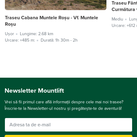
Traseu Fân
Curmătura 
Traseu Cabana Muntele Roșu - Vf. Muntele
Mediu
Lun
Roșu
Urcare: +612 
Ușor
Lungime: 2.68 km
Urcare: +485 m:
Durată: 1h 30m - 2h
Newsletter Mountlift
Vrei să fii primul care află informații despre cele mai noi trasee?
Înscrie-te la Newsletter-ul nostru și pregătește-te de aventură!