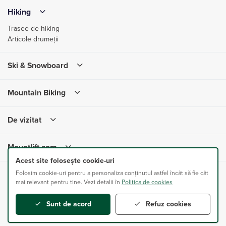
Hiking
Trasee de hiking
Articole drumeții
Ski & Snowboard
Mountain Biking
De vizitat
Mountlift.com
Acest site folosește cookie-uri
Folosim cookie-uri pentru a personaliza conținutul astfel încât să fie cât
Mountlift.com este un proiect ONLINE SUPPORT SERVICES SRL.
mai relevant pentru tine. Vezi detalii în
Politica de cookies
Toate drepturile sunt rezervate.
Sunt de acord
Refuz cookies
Proudly developed by <
ANUIX
/>