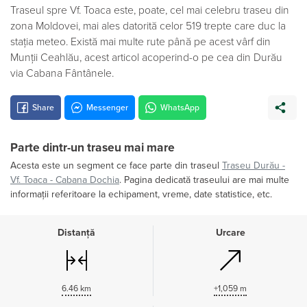
Traseul spre Vf. Toaca este, poate, cel mai celebru traseu din
zona Moldovei, mai ales datorită celor 519 trepte care duc la
stația meteo. Există mai multe rute până pe acest vârf din
Munții Ceahlău, acest articol acoperind-o pe cea din Durău
via Cabana Fântânele.
Share
Messenger
WhatsApp
Parte dintr-un traseu mai mare
Acesta este un segment ce face parte din traseul
Traseu Durău -
Vf. Toaca - Cabana Dochia
. Pagina dedicată traseului are mai multe
informații referitoare la echipament, vreme, date statistice, etc.
Distanță
Urcare
6.46 km
+1,059 m