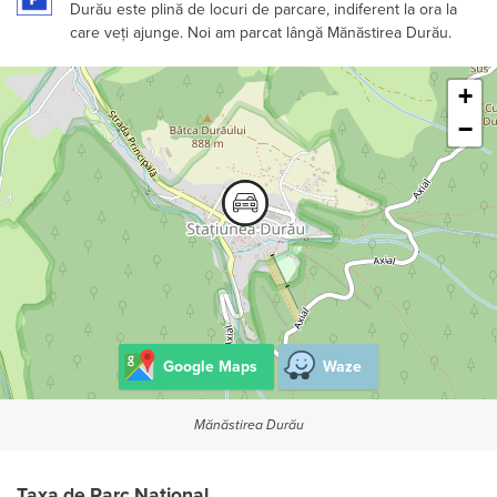
Durău este plină de locuri de parcare, indiferent la ora la
care veți ajunge. Noi am parcat lângă Mănăstirea Durău.
Leaflet
+
−
Google Maps
Waze
Mănăstirea Durău
Taxa de Parc Național