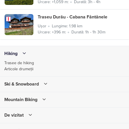
Urcare: +1,059 m:
Durată: 3h - 4h
Traseu Durău - Cabana Fântânele
Ușor
Lungime: 1.98 km
Urcare: +396 m:
Durată: 1h - 1h 30m
Hiking
Trasee de hiking
Articole drumeții
Ski & Snowboard
Mountain Biking
De vizitat