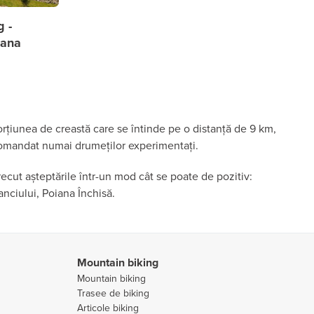
g -
iana
orțiunea de creastă care se întinde pe o distanță de 9 km,
recomandat numai drumeților experimentați.
ecut așteptările într-un mod cât se poate de pozitiv:
anciului, Poiana Închisă.
Mountain biking
Mountain biking
Trasee de biking
Articole biking