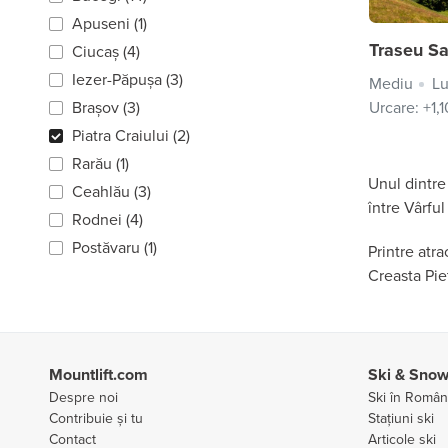
Apuseni (1)
Traseu Sa
Ciucaș (4)
Iezer-Păpușa (3)
Mediu
Lu
Urcare: +1,
Brașov (3)
Piatra Craiului (2)
Rarău (1)
Unul dintre
Ceahlău (3)
între Vârfu
Rodnei (4)
Postăvaru (1)
Printre atr
Creasta Piet
Mountlift.com
Ski & Sno
Despre noi
Ski în Român
Contribuie și tu
Stațiuni ski
Contact
Articole ski