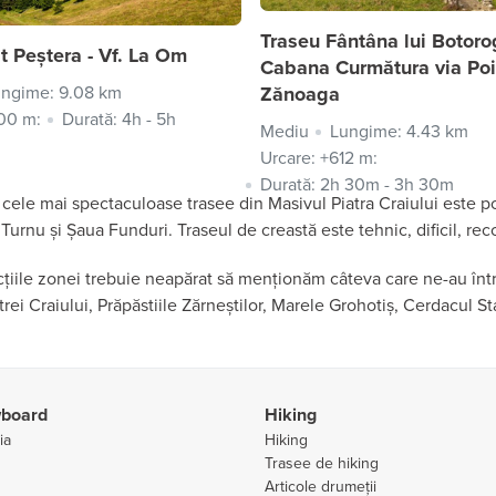
Traseu Fântâna lui Botoro
t Peștera - Vf. La Om
Cabana Curmătura via Po
ngime: 9.08 km
Zănoaga
100 m:
Durată: 4h - 5h
Mediu
Lungime: 4.43 km
Urcare: +612 m:
Durată: 2h 30m - 3h 30m
 cele mai spectaculoase trasee din Masivul Piatra Craiului este p
l Turnu și Șaua Funduri. Traseul de creastă este tehnic, dificil, 
acțiile zonei trebuie neapărat să menționăm câteva care ne-au într
rei Craiului, Prăpăstiile Zărneștilor, Marele Grohotiș, Cerdacul St
wboard
Hiking
ia
Hiking
Trasee de hiking
Articole drumeții