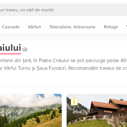
Cascade
Vârfuri
Telecabine, telescaune
Refugii
aiului
(2)
ntane din țară, în Piatra Craiului se pot parcurge peste 4
re Vârful Turnu și Șaua Funduri. Recomandăm traseul de cr