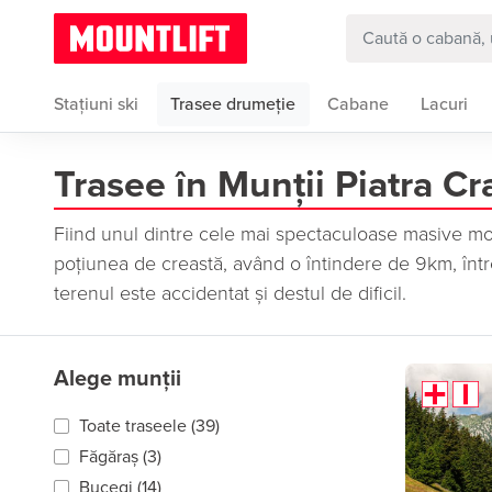
Stațiuni ski
Trasee drumeție
Cabane
Lacuri
Trasee în Munții Piatra Cr
Fiind unul dintre cele mai spectaculoase masive mo
poțiunea de creastă, având o întindere de 9km, înt
terenul este accidentat și destul de dificil.
Alege munții
Toate traseele (39)
Făgăraș (3)
Bucegi (14)