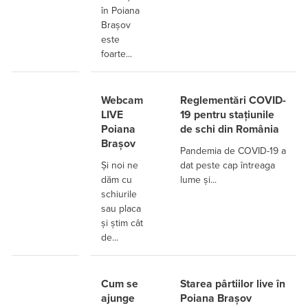
în Poiana
Brașov
este
foarte...
Webcam
Reglementări COVID-
LIVE
19 pentru stațiunile
Poiana
de schi din România
Brașov
Pandemia de COVID-19 a
Și noi ne
dat peste cap întreaga
dăm cu
lume și...
schiurile
sau placa
și știm cât
de...
Cum se
Starea pârtiilor live în
ajunge
Poiana Brașov