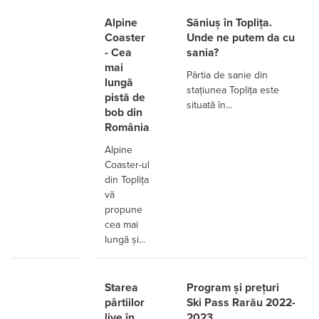
Alpine
Săniuș în Toplița.
Coaster
Unde ne putem da cu
- Cea
sania?
mai
Pârtia de sanie din
lungă
stațiunea Toplița este
pistă de
situată în...
bob din
România
Alpine
Coaster-ul
din Toplița
vă
propune
cea mai
lungă și...
Starea
Program și prețuri
pârtiilor
Ski Pass Rarău 2022-
live în
2023