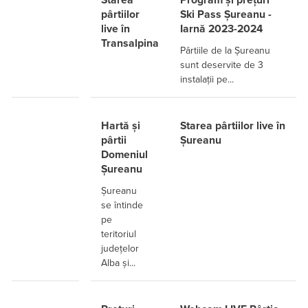
pârtiilor
Ski Pass Șureanu -
live în
Iarnă 2023-2024
Transalpina
Pârtiile de la Șureanu
sunt deservite de 3
instalații pe...
Hartă și
Starea pârtiilor live în
pârtii
Șureanu
Domeniul
Șureanu
Șureanu
se întinde
pe
teritoriul
județelor
Alba și...