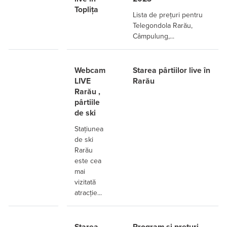
Toplița
Lista de prețuri pentru
Telegondola Rarău,
Câmpulung,...
Webcam
Starea pârtiilor live în
LIVE
Rarău
Rarău ,
pârtiile
de ski
Stațiunea
de ski
Rarău
este cea
mai
vizitată
atracție...
Starea
Program și prețuri