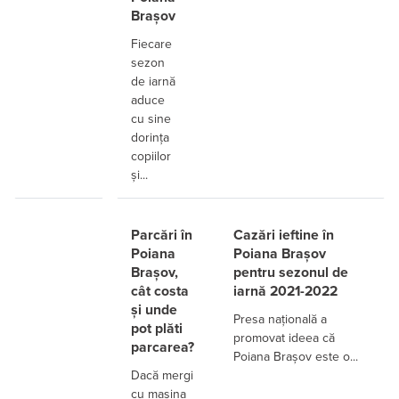
Brașov
Fiecare
sezon
de iarnă
aduce
cu sine
dorința
copiilor
și...
Parcări în
Cazări ieftine în
Poiana
Poiana Brașov
Brașov,
pentru sezonul de
cât costa
iarnă 2021-2022
și unde
Presa națională a
pot plăti
promovat ideea că
parcarea?
Poiana Brașov este o...
Dacă mergi
cu mașina