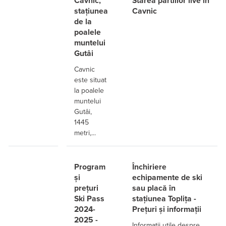
Cavnic,
Starea pârtiilor live în
stațiunea
Cavnic
de la
poalele
muntelui
Gutâi
Cavnic
este situat
la poalele
muntelui
Gutâi,
1445
metri,...
Program
Închiriere
și
echipamente de ski
prețuri
sau placă în
Ski Pass
stațiunea Toplița -
2024-
Prețuri și informații
2025 -
Informații utile despre