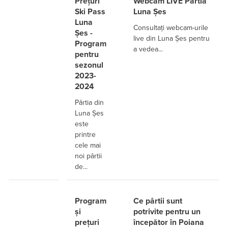
Prețuri
Webcam LIVE Pârtia
Ski Pass
Luna Șes
Luna
Consultați webcam-urile
Șes -
live din Luna Şes pentru
Program
a vedea...
pentru
sezonul
2023-
2024
Pârtia din
Luna Șes
este
printre
cele mai
noi pârtii
de...
Program
Ce pârtii sunt
și
potrivite pentru un
prețuri
începător în Poiana