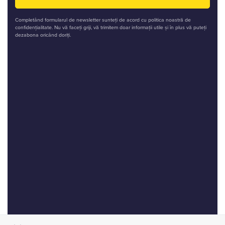
Completând formularul de newsletter sunteți de acord cu politica noastră de
confidențialitate. Nu vă faceți griji, vă trimitem doar informații utile și în plus vă puteți
dezabona oricând doriți.