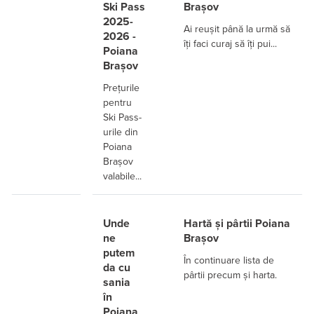
Ski Pass
Brașov
2025-
Ai reușit până la urmă să
2026 -
îți faci curaj să îți pui...
Poiana
Brașov
Prețurile
pentru
Ski Pass-
urile din
Poiana
Brașov
valabile...
Unde
Hartă și pârtii Poiana
ne
Brașov
putem
În continuare lista de
da cu
pârtii precum și harta.
sania
în
Poiana