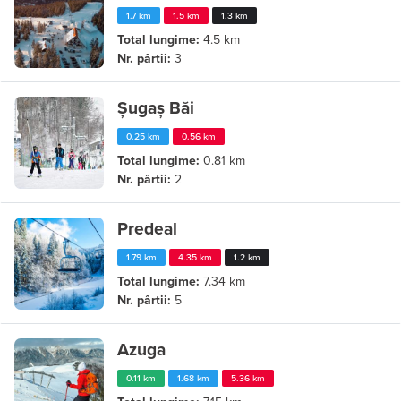
1.7 km
1.5 km
1.3 km
Total lungime:
4.5 km
Nr. pârtii:
3
Șugaș Băi
0.25 km
0.56 km
Total lungime:
0.81 km
Nr. pârtii:
2
Predeal
1.79 km
4.35 km
1.2 km
Total lungime:
7.34 km
Nr. pârtii:
5
Azuga
0.11 km
1.68 km
5.36 km