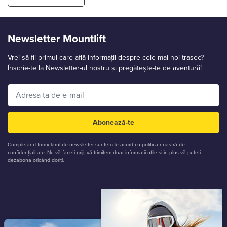
Newsletter Mountlift
Vrei să fii primul care află informații despre cele mai noi trasee?
Înscrie-te la Newsletter-ul nostru și pregătește-te de aventură!
Abonează-te
Completând formularul de newsletter sunteți de acord cu politica noastră de
confidențialitate. Nu vă faceți griji, vă trimitem doar informații utile și în plus vă puteți
dezabona oricând doriți.