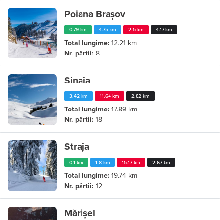
Poiana Brașov
0.79 km
4.75 km
2.5 km
4.17 km
Total lungime:
12.21 km
Nr. pârtii:
8
Sinaia
3.42 km
11.64 km
2.82 km
Total lungime:
17.89 km
Nr. pârtii:
18
Straja
0.1 km
1.8 km
15.17 km
2.67 km
Total lungime:
19.74 km
Nr. pârtii:
12
Mărișel