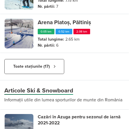
Total lungime:
7.15 km
Nr. pârtii:
7
Arena Platoș, Păltiniș
0.05 km
0.52 km
2.08 km
Total lungime:
2.65 km
Nr. pârtii:
6
Toate stațiunile (17)
Articole Ski & Snowboard
Informații utile din lumea sporturilor de munte din România
Cazări în Azuga pentru sezonul de iarnă
2021-2022