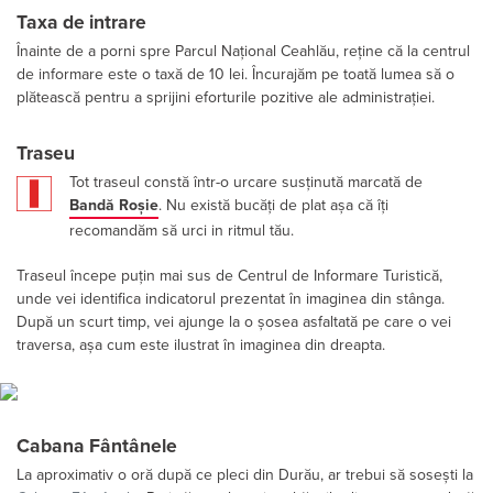
Taxa de intrare
Înainte de a porni spre Parcul Național Ceahlău, reține că la centrul
de informare este o taxă de 10 lei. Încurajăm pe toată lumea să o
plătească pentru a sprijini eforturile pozitive ale administrației.
Traseu
Tot traseul constă într-o urcare susținută marcată de
Bandă Roșie
. Nu există bucăți de plat așa că îți
recomandăm să urci in ritmul tău.
Traseul începe puțin mai sus de Centrul de Informare Turistică,
unde vei identifica indicatorul prezentat în imaginea din stânga.
După un scurt timp, vei ajunge la o șosea asfaltată pe care o vei
traversa, așa cum este ilustrat în imaginea din dreapta.
Cabana Fântânele
La aproximativ o oră după ce pleci din Durău, ar trebui să sosești la