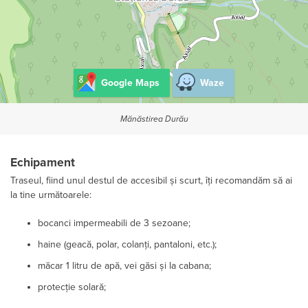
Google Maps
Waze
Mănăstirea Durău
Echipament
Traseul, fiind unul destul de accesibil și scurt, îți recomandăm să ai
la tine următoarele:
bocanci impermeabili de 3 sezoane;
haine (geacă, polar, colanți, pantaloni, etc.);
măcar 1 litru de apă, vei găsi și la cabana;
protecție solară;