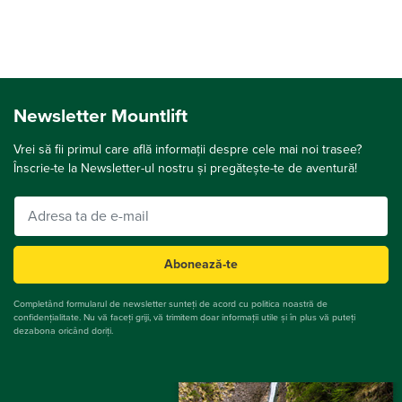
Newsletter Mountlift
Vrei să fii primul care află informații despre cele mai noi trasee?
Înscrie-te la Newsletter-ul nostru și pregătește-te de aventură!
Abonează-te
Completând formularul de newsletter sunteți de acord cu politica noastră de
confidențialitate. Nu vă faceți griji, vă trimitem doar informații utile și în plus vă puteți
dezabona oricând doriți.