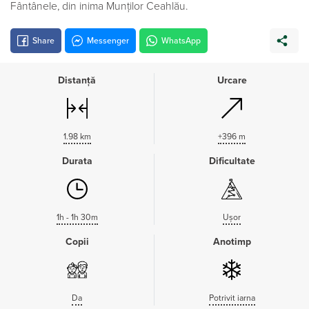
Fântânele, din inima Munților Ceahlău.
Share
Messenger
WhatsApp
Distanță
Urcare
1.98 km
+396 m
Durata
Dificultate
1h - 1h 30m
Ușor
Copii
Anotimp
Da
Potrivit iarna