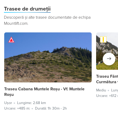
Trasee de drumeții
Descoperă și alte trasee documentate de echipa
Mountlift.com.
Traseu Fân
Curmătura 
Traseu Cabana Muntele Roșu - Vf. Muntele
Mediu
Lun
Roșu
Urcare: +612 
Ușor
Lungime: 2.68 km
Urcare: +485 m:
Durată: 1h 30m - 2h