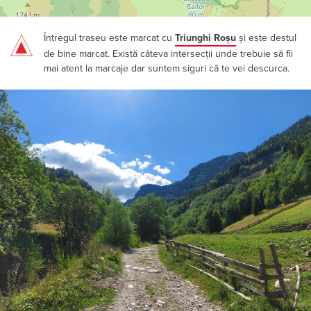
Întregul traseu este marcat cu
Triunghi Roșu
și este destul
de bine marcat. Există câteva intersecții unde trebuie să fii
mai atent la marcaje dar suntem siguri că te vei descurca.