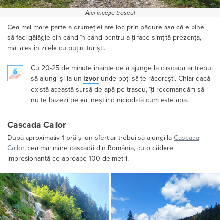
Aici începe traseul
Cea mai mare parte a drumeției are loc prin pădure așa că e bine
să faci gălăgie din când în când pentru a-ți face simțită prezența,
mai ales în zilele cu puțini turiști.
Cu 20-25 de minute înainte de a ajunge la cascada ar trebui
să ajungi și la un
izvor
unde poți să te răcorești. Chiar dacă
există această sursă de apă pe traseu, îți recomandăm să
nu te bazezi pe ea, neștiind niciodată cum este apa.
Cascada Cailor
După aproximativ 1 oră și un sfert ar trebui să ajungi la
Cascada
Cailor
, cea mai mare cascadă din România, cu o cădere
impresionantă de aproape 100 de metri.