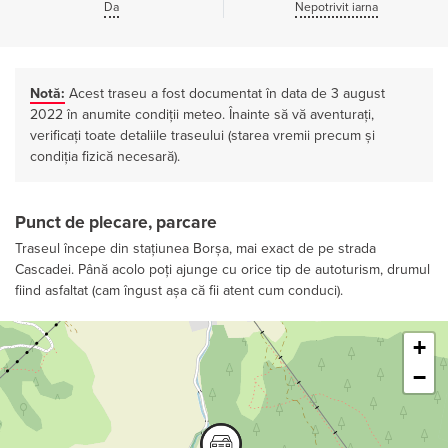
Da
Nepotrivit iarna
Notă:
Acest traseu a fost documentat în data de 3 august
2022 în anumite condiții meteo. Înainte să vă aventurați,
verificați toate detaliile traseului (starea vremii precum și
condiția fizică necesară).
Punct de plecare, parcare
Traseul începe din stațiunea Borșa, mai exact de pe strada
Cascadei. Până acolo poți ajunge cu orice tip de autoturism, drumul
fiind asfaltat (cam îngust așa că fii atent cum conduci).
Leaflet
+
−