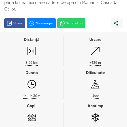
până la cea mai mare cădere de apă din România, Cascada
Cailor.
Share
Messenger
WhatsApp
Distanță
Urcare
3.59 km
+439 m
Durata
Dificultate
1h - 1h 30m
Ușor
Copii
Anotimp