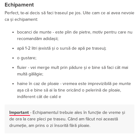
Echipament
Perfect, te-ai decis să faci traseul pe jos. Uite cam ce ai avea nevoie
ca și echipament:
bocanci de munte - este plin de pietre, motiv pentru care nu
recomandăm adidașii;
apă 1-2 litri (există și o sursă de apă pe traseu);
o gustare;
fluier - vei merge mult prin pădure și e bine să faci cât mai
multă gălăgie;
haine în caz de ploaie - vremea este imprevizibilă pe munte
așa că e bine să ai la tine oricând o pelerină de ploaie,
indiferent cât de cald e
Important
- Echipamentul trebuie ales în funcție de vreme și
de ora la care pleci pe traseu. Când am făcut noi această
drumeție, am prins o zi însorită fără ploaie.