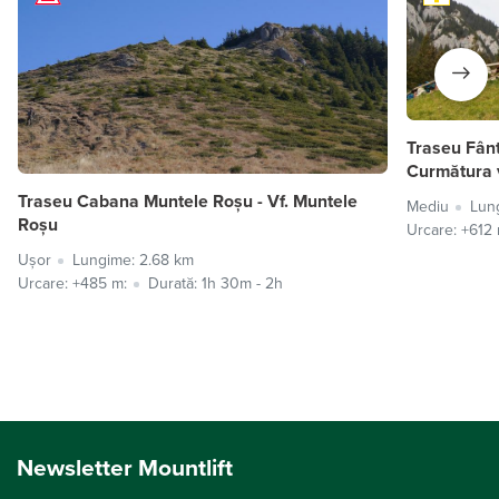
Traseu Fân
Curmătura 
Traseu Cabana Muntele Roșu - Vf. Muntele
Mediu
Lun
Roșu
Urcare: +612 
Ușor
Lungime: 2.68 km
Urcare: +485 m:
Durată: 1h 30m - 2h
Newsletter Mountlift