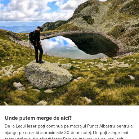
Unde putem merge de aici?
De la Lacul Iezer poți continua pe macrajul Punct Albastru pentru a
ajunge pe creastă (aproximativ 30 de minute). De poți atinge mai