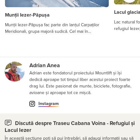
Lacul glaci
Munții Iezer-Păpușa
Lac natural f
Munții Iezer-Păpușa fac parte din lanțul Carpaților
refugiul Iezer
Meridionali, grupa majoră sudică. Cel mai în...
Adrian Anea
Adrian este fondatorul proiectului Mountlift și își
dedică aproape tot timpul liber acestui proiect foarte
drag lui. Este pasionat de munte, biciclete, fotografie,
avioane și aproape tot ce mișcă.
Instagram
Discută despre Traseu Cabana Voina - Refugiul și
Lacul Iezer
În această secțiune poți să pui întrebări, să adaugi informații sau să