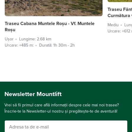
Traseu Fân
Curmătura 
Traseu Cabana Muntele Roșu - Vf. Muntele
Mediu
Lun
Roșu
Urcare: +612 
Ușor
Lungime: 2.68 km
Urcare: +485 m:
Durată: 1h 30m - 2h
Newsletter Mountlift
Vrei să fii primul care află informații despre cele mai noi trasee?
Înscrie-te la Newsletter-ul nostru și pregătește-te de aventură!