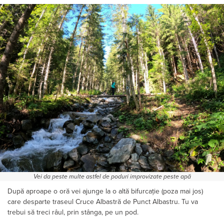
Vei da peste multe astfel de poduri improvizate peste apă
După aproape o oră vei ajunge la o altă bifurcație (poza mai jos)
care desparte traseul Cruce Albastră de Punct Albastru. Tu va
trebui să treci râul, prin stânga, pe un pod.