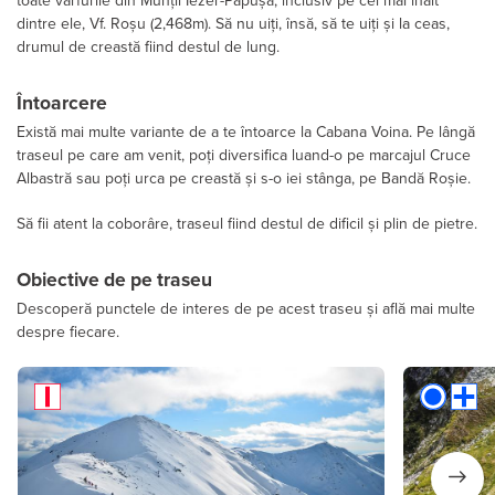
toate vârfurile din Munții Iezer-Păpușa, inclusiv pe cel mai înalt
dintre ele, Vf. Roșu (2,468m). Să nu uiți, însă, să te uiți și la ceas,
drumul de creastă fiind destul de lung.
Întoarcere
Există mai multe variante de a te întoarce la Cabana Voina. Pe lângă
traseul pe care am venit, poți diversifica luand-o pe marcajul Cruce
Albastră sau poți urca pe creastă și s-o iei stânga, pe Bandă Roșie.
Să fii atent la coborâre, traseul fiind destul de dificil și plin de pietre.
Obiective de pe traseu
Descoperă punctele de interes de pe acest traseu și află mai multe
despre fiecare.