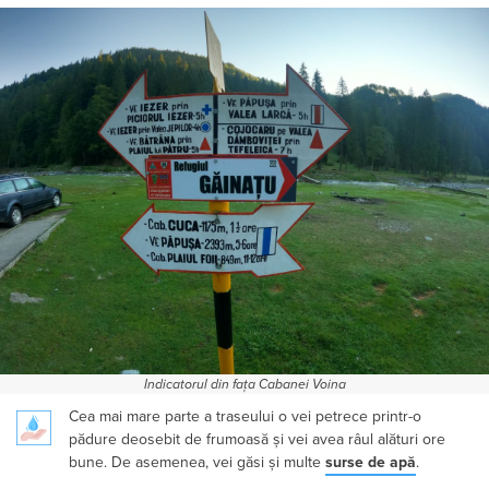
Indicatorul din fața Cabanei Voina
Cea mai mare parte a traseului o vei petrece printr-o
pădure deosebit de frumoasă și vei avea râul alături ore
bune. De asemenea, vei găsi și multe
surse de apă
.