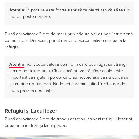
Atenție
: În pădure este foarte ușor să te pierzi așa că să te uiți
mereu peste marcaje.
După aproximativ 3 ore de mers prin pădure vei ajunge într-o zonă
cu mulți jepi. Din acest punct mai este aproximativ o oră până la
refugiu.
Atenție
: Vei vedea câteva semne în care ești rugat să strângi
lemne pentru refugiu. Chiar dacă nu vei rămâne acolo, este
important să-i ajutăm pe cei care au nevoie așa că nu strică să
iei cu tine un buștean. Nu le vei căra mult, fiind încă o oăr de
mers până la destinație.
Refugiul și Lacul Iezer
După aproximativ 4 ore de traseu ar trebui sa vezi refugiul Iezer și,
după un mic deal, și lacul glaciar.