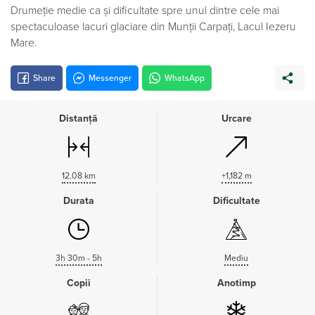
Drumeție medie ca și dificultate spre unul dintre cele mai
spectaculoase lacuri glaciare din Munții Carpați, Lacul Iezeru
Mare.
Share
Messenger
WhatsApp
Distanță
Urcare
12.08 km
+1,182 m
Durata
Dificultate
3h 30m - 5h
Mediu
Copii
Anotimp