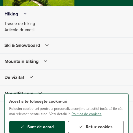
Hiking
Trasee de hiking
Articole drumeții
Ski & Snowboard
Mountain Biking
De vizitat
Mountlift.com
Acest site folosește cookie-uri
Folosim cookie-uri pentru a personaliza conținutul astfel încât să fie cât
Mountlift.com este un proiect ONLINE SUPPORT SERVICES SRL.
mai relevant pentru tine. Vezi detalii în
Politica de cookies
Toate drepturile sunt rezervate.
Sunt de acord
Refuz cookies
Proudly developed by <
ANUIX
/>