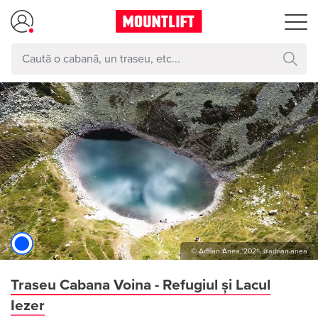
© Adrian Anea, 2021, @adrian.anea
Traseu Cabana Voina - Refugiul și Lacul
Iezer