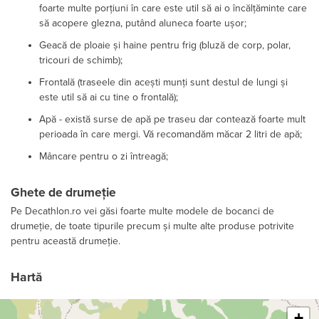
foarte multe porțiuni în care este util să ai o încălțăminte care
să acopere glezna, putând aluneca foarte ușor;
Geacă de ploaie și haine pentru frig (bluză de corp, polar,
tricouri de schimb);
Frontală (traseele din acești munți sunt destul de lungi și
este util să ai cu tine o frontală);
Apă - există surse de apă pe traseu dar contează foarte mult
perioada în care mergi. Vă recomandăm măcar 2 litri de apă;
Mâncare pentru o zi întreagă;
Ghete de drumeție
Pe Decathlon.ro vei găsi foarte multe modele de bocanci de
drumeție, de toate tipurile precum și multe alte produse potrivite
pentru această drumeție.
Hartă
Leaflet
+