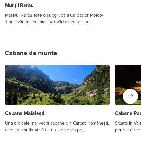
Munții Rarău
Masivul Rarău este o subgrupă a Carpaților Moldo-
Transilvăneni, cel mai înalt vârf având altitud...
Cabane de munte
Cabana Mălăiești
Cabana Pa
Una din cele mai vechi cabane din Carpații românești,
Situată în Va
a fost și continuă să fie un loc de vis pe...
perfect de re