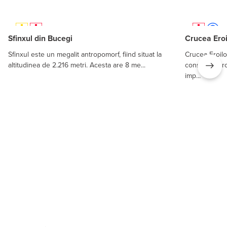
Sfinxul din Bucegi
Crucea Ero
Sfinxul este un megalit antropomorf, fiind situat la
Crucea Eroil
altitudinea de 2.216 metri. Acesta are 8 me...
construcție 
imp...