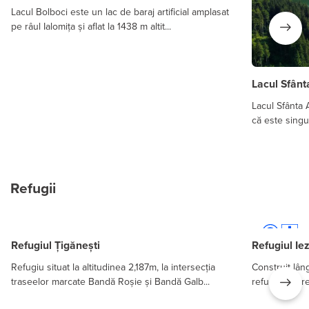
Lacul Bolboci este un lac de baraj artificial amplasat
pe râul Ialomița și aflat la 1438 m altit...
Lacul Sfân
Lacul Sfânta 
că este singu
Refugii
Refugiul Țigănești
Refugiul Ie
Refugiu situat la altitudinea 2,187m, la intersecția
Construit lân
traseelor marcate Bandă Roșie și Bandă Galb...
refugiul repr