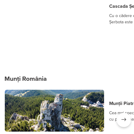
Cascada Șe
Cu o cădere 
Șerbota este 
Munți România
Munții Piatr
Cea mai spec
cu piscuri îna