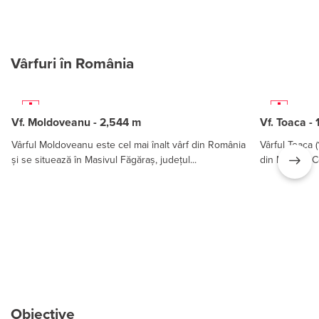
Vârfuri în România
Vf. Moldoveanu - 2,544 m
Vf. Toaca -
Vârful Moldoveanu este cel mai înalt vârf din România
Vârful Toaca (
și se situează în Masivul Făgăraș, județul...
din Masivul C
Obiective