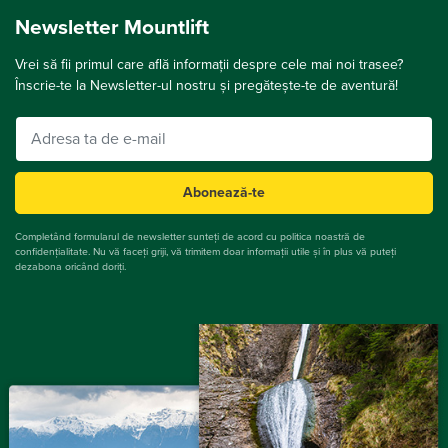
Newsletter Mountlift
Vrei să fii primul care află informații despre cele mai noi trasee?
Înscrie-te la Newsletter-ul nostru și pregătește-te de aventură!
Abonează-te
Completând formularul de newsletter sunteți de acord cu politica noastră de
confidențialitate. Nu vă faceți griji, vă trimitem doar informații utile și în plus vă puteți
dezabona oricând doriți.