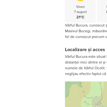
Vineri
7 august
21°C
Vârful Bucura, cunoscut ș
Masivul Bucegi, măsurând
fel de cunoscut precum ve
Localizare și acces
Vârful Bucura este situat 
distanței mici dintre el ș
numele de Vârful Ocolit. 
neglijau efectiv faptul c