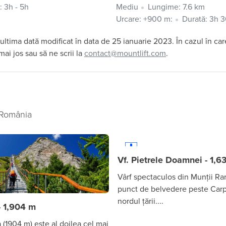
: 3h - 5h
Mediu
Lungime: 7.6 km
Urcare: +900 m:
Durată: 3h 
 ultima dată modificat în data de 25 ianuarie 2023. În cazul în car
ai jos sau să ne scrii la
contact@mountlift.com
.
n România
Vf. Pietrele Doamnei - 1,
Vârf spectaculos din Munții Rar
punct de belvedere peste Carpa
nordul țării....
- 1,904 m
 (1904 m) este al doilea cel mai