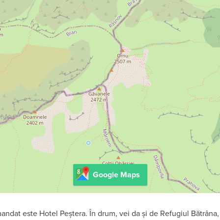
Google Maps
dat este Hotel Peștera. În drum, vei da și de Refugiul Bătrâna, ca