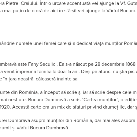
 Pietrei Craiului. Într-o urcare accentuată vei ajunge la Vf. Guta
mai puțin de o oră de aici în sfârșit vei ajunge la Vârful Bucura.
ândrie numele unei femei care și-a dedicat viața munților Român
mbravă este Fany Seculici. Ea s-a născut pe 28 decembrie 1868 l
e a venit împreună familia la doar 5 ani. Deși pe atunci nu știa pi
e în țara noastră. călcaseră înainte sa.
unte din România, a început să scrie și iar să scrie despre cele ma
ai neștiute. Bucura Dumbravă a scris “Cartea munților”, o ediție
 1920. Această carte era un mix de sfaturi privind drumețiile, dar ș
urei Dumbravă asupra munților din România, dar mai ales asupra 
numit și vârful Bucura Dumbravă.