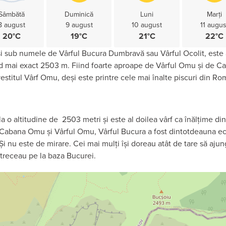
Sâmbătă
Duminică
Luni
Marți
8 august
9 august
10 august
11 augus
20°C
19°C
21°C
22°C
i sub numele de Vârful Bucura Dumbravă sau Vârful Ocolit, este a
 mai exact 2503 m. Fiind foarte aproape de Vârful Omu și de Ca
stitul Vârf Omu, deși este printre cele mai înalte piscuri din Ro
la o altitudine de 2503 metri și este al doilea vârf ca înălțime d
i Cabana Omu și Vârful Omu, Vârful Bucura a fost dintotdeauna ecli
Și nu este de mirare. Cei mai mulți își doreau atât de tare să ajun
ă treceau pe la baza Bucurei.