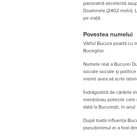
panoramă excelentă asupra
Doamnele (2402 metri). La 
pe viață.
Povestea numelui
Vârful Bucura poartă cu m
Bucegilor.
Numele real a Bucurei Du
sociale sociale și politic
vremii avea să scrie istori
Îndrăgostită de cărările m
menționau potecile cele m
dată la București, în anul
După toată influența Buc
pseudonimul ei a fost de