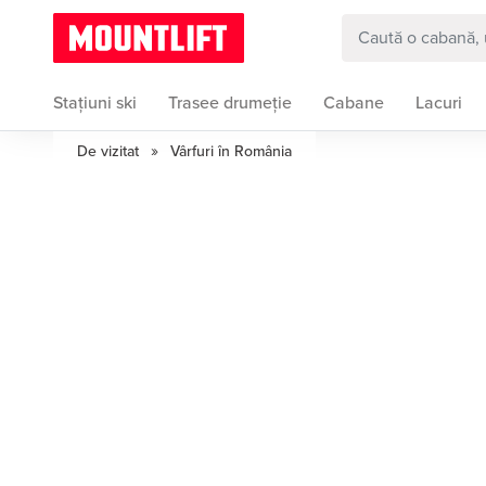
Stațiuni ski
Trasee drumeție
Cabane
Lacuri
»
De vizitat
Vârfuri în România