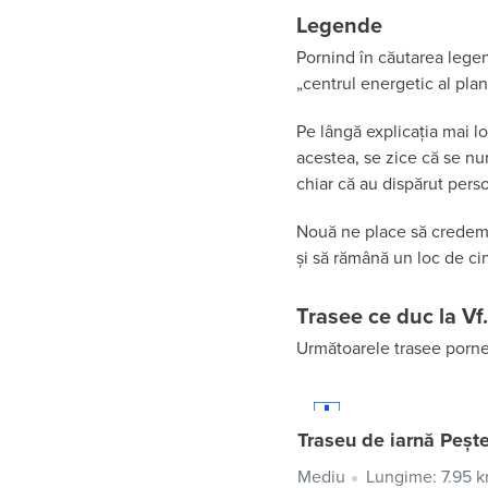
Legende
Pornind în căutarea legend
„centrul energetic al plan
Pe lângă explicația mai l
acestea, se zice că se nu
chiar că au dispărut perso
Nouă ne place să credem 
și să rămână un loc de ci
Trasee ce duc la V
Următoarele trasee porne
Traseu de iarnă Pește
Mediu
Lungime: 7.95 