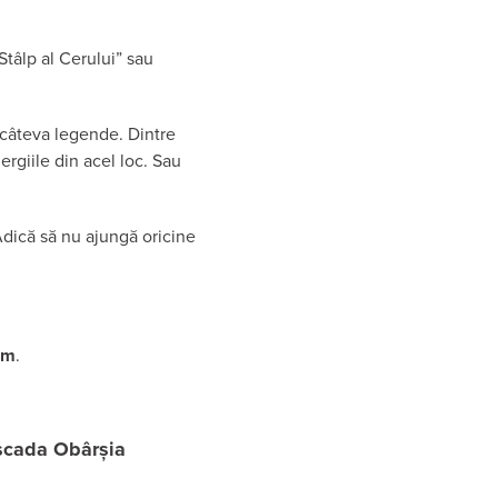
Stâlp al Cerului” sau
i câteva legende. Dintre
ergiile din acel loc. Sau
dică să nu ajungă oricine
 m
.
ascada Obârșia