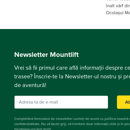
înalt vârf d
Ocolașul Mar
Newsletter Mountlift
Vrei să fii primul care află informații despre c
trasee? Înscrie-te la Newsletter-ul nostru și p
de aventură!
Ab
Completând formularul de newsletter sunteți de acord cu politica noastră
confidențialitate. Nu vă faceți griji, vă trimitem doar informații utile și în pl
dezabona oricând doriți.