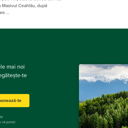
in Masivul Ceahlău, după
e ...
ele mai noi
regătește-te
onează-te
 de
us vă puteți