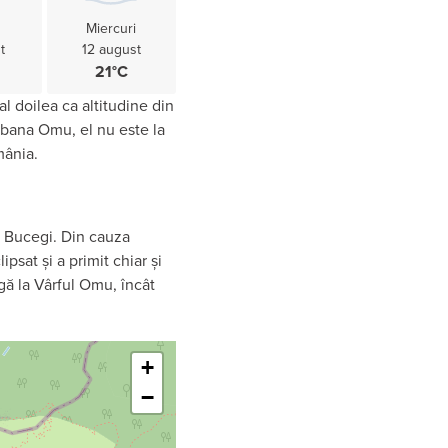
Miercuri
t
12 august
21°C
l doilea ca altitudine din
bana Omu, el nu este la
mânia.
in Bucegi. Din cauza
psat și a primit chiar și
gă la Vârful Omu, încât
Leaflet
+
−