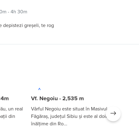
30m - 4h 30m
e depistezi greșeli, te rog
634m
Vf. Negoiu - 2,535 m
Vf.
ău, un real
Vârful Negoiu este situat în Masivul
Vârf
ții din
Făgăraș, județul Sibiu și este al doilea ca
clas
înălțime din Ro...
ale ță