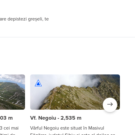
are depistezi greșeli, te
503 m
Vf. Negoiu - 2,535 m
Vf.
13 cei mai
Vârful Negoiu este situat în Masivul
Vârf