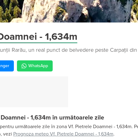
e Doamnei - 1,634m
nții Rarău, un real punct de belvedere peste Carpații din n
nger
WhatsApp
 Doamnei - 1,634m în următoarele zile
entru următoarele zile în zona Vf. Pietrele Doamnei - 1,634m. Pe
o, vezi
Prognoza meteo Vf. Pietrele Doamnei - 1,634m
.