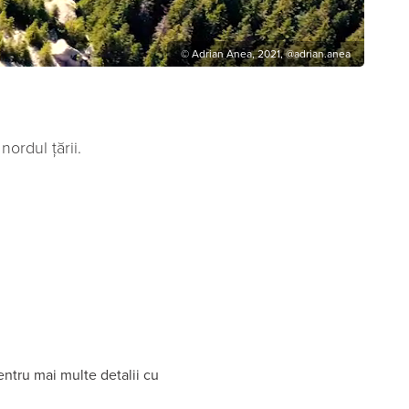
© Adrian Anea, 2021, @adrian.anea
ordul țării.
ntru mai multe detalii cu