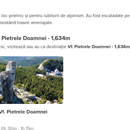
oc prielnic şi pentru iubitorii de alpinism. Au fost escaladate pe
existând trasee amenajate.
. Pietrele Doamnei - 1,634m
sc, vizitează sau au ca destinație
Vf. Pietrele Doamnei - 1,634m
Vf. Pietrele Doamnei
 0h 30m - 1h 15m