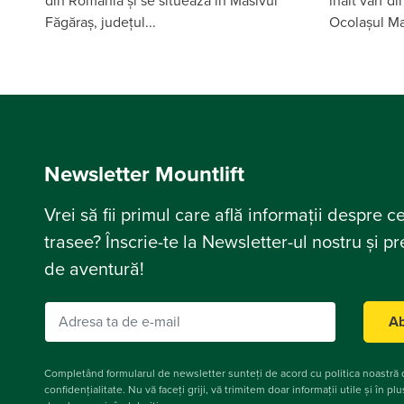
din România și se situează în Masivul
înalt vârf d
Făgăraș, județul...
Ocolașul Mar
Newsletter Mountlift
Vrei să fii primul care află informații despre c
trasee? Înscrie-te la Newsletter-ul nostru și p
de aventură!
Ab
Completând formularul de newsletter sunteți de acord cu politica noastră
confidențialitate. Nu vă faceți griji, vă trimitem doar informații utile și în pl