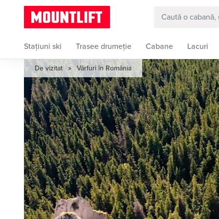
Stațiuni ski
Trasee drumeție
Cabane
Lacuri
»
De vizitat
Vârfuri în România