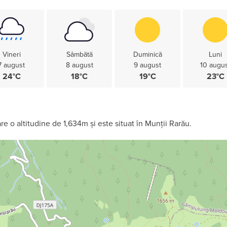
Vineri
Sâmbătă
Duminică
Luni
7 august
8 august
9 august
10 augu
24°C
18°C
19°C
23°C
re o altitudine de 1,634m și este situat în Munții Rarău.