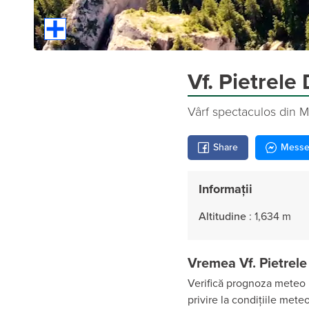
Vf. Pietrel
Vârf spectaculos din Mu
Share
Messe
Informații
Altitudine
:
1,634 m
Vremea Vf. Pietrele
Verifică prognoza meteo p
privire la condițiile mete