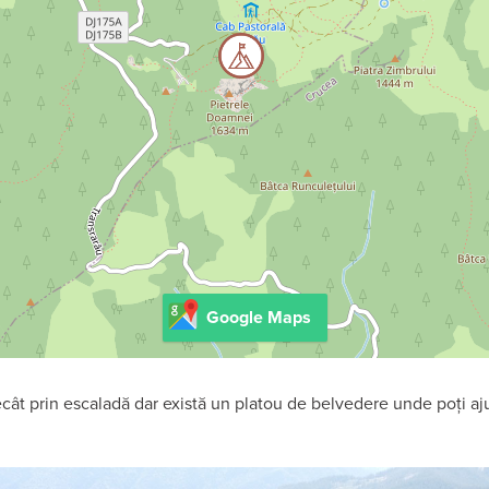
Google Maps
decât prin escaladă dar există un platou de belvedere unde poți 