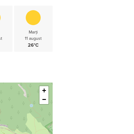
Marți
st
11 august
26°C
Leaflet
+
−