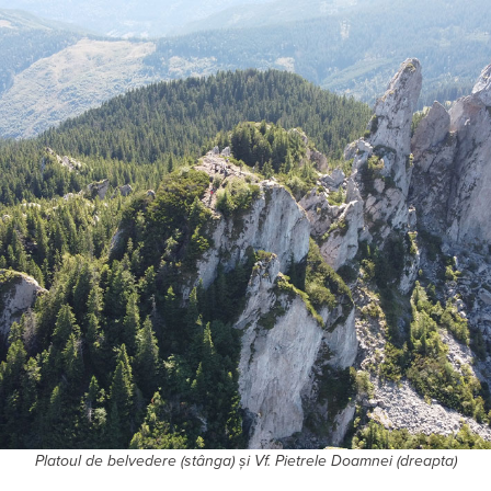
Platoul de belvedere (stânga) și Vf. Pietrele Doamnei (dreapta)