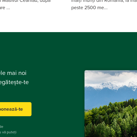
in Masivul Ceahlău, după
înalți munți din România, la înă
e ...
peste 2500 me...
ele mai noi
regătește-te
onează-te
 de
us vă puteți