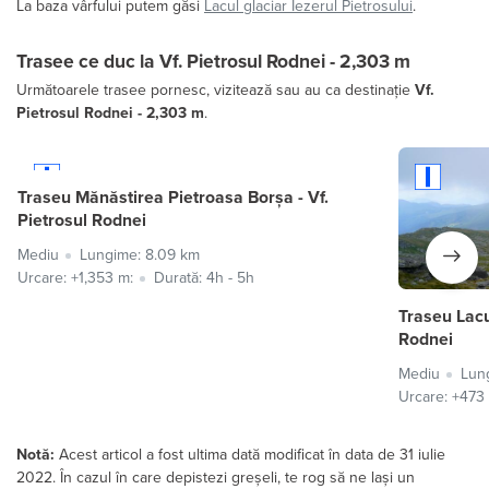
La baza vârfului putem găsi
Lacul glaciar Iezerul Pietrosului
.
Trasee ce duc la Vf. Pietrosul Rodnei - 2,303 m
Următoarele trasee pornesc, vizitează sau au ca destinație
Vf.
Pietrosul Rodnei - 2,303 m
.
Traseu Mănăstirea Pietroasa Borșa - Vf.
Pietrosul Rodnei
Mediu
Lungime: 8.09 km
Urcare: +1,353 m:
Durată: 4h - 5h
Traseu Lacul
Rodnei
Mediu
Lun
Urcare: +473
Notă:
Acest articol a fost ultima dată modificat în data de 31 iulie
2022. În cazul în care depistezi greșeli, te rog să ne lași un