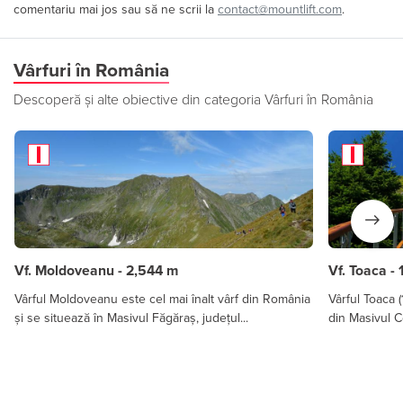
comentariu mai jos sau să ne scrii la
contact@mountlift.com
.
Vârfuri în România
Descoperă și alte obiective din categoria Vârfuri în România
Vf. Moldoveanu - 2,544 m
Vf. Toaca -
Vârful Moldoveanu este cel mai înalt vârf din România
Vârful Toaca (
și se situează în Masivul Făgăraș, județul...
din Masivul C