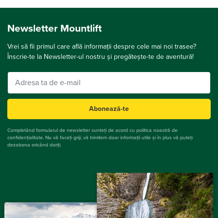
Newsletter Mountlift
Vrei să fii primul care află informații despre cele mai noi trasee?
Înscrie-te la Newsletter-ul nostru și pregătește-te de aventură!
Abonează-te
Completând formularul de newsletter sunteți de acord cu politica noastră de
confidențialitate. Nu vă faceți griji, vă trimitem doar informații utile și în plus vă puteți
dezabona oricând doriți.