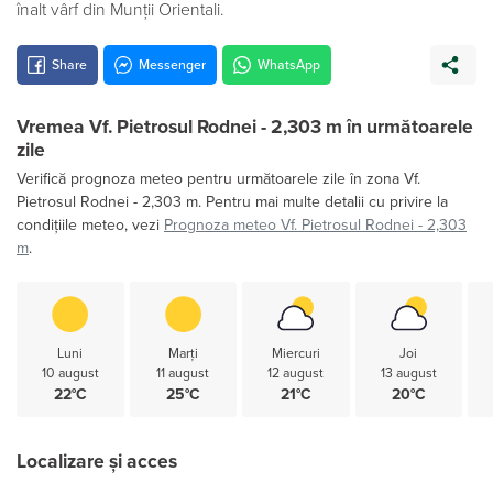
înalt vârf din Munții Orientali.
Share
Messenger
WhatsApp
Vremea Vf. Pietrosul Rodnei - 2,303 m în următoarele
zile
Verifică prognoza meteo pentru următoarele zile în zona Vf.
Pietrosul Rodnei - 2,303 m. Pentru mai multe detalii cu privire la
condițiile meteo, vezi
Prognoza meteo Vf. Pietrosul Rodnei - 2,303
m
.
Luni
Marți
Miercuri
Joi
10 august
11 august
12 august
13 august
22°C
25°C
21°C
20°C
Localizare și acces
Leaflet