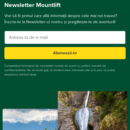
Newsletter Mountlift
Vrei să fii primul care află informații despre cele mai noi trasee?
Înscrie-te la Newsletter-ul nostru și pregătește-te de aventură!
Abonează-te
Completând formularul de newsletter sunteți de acord cu politica noastră de
confidențialitate. Nu vă faceți griji, vă trimitem doar informații utile și în plus vă puteți
dezabona oricând doriți.