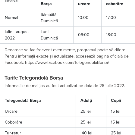
Interval
Borșa
urcare
coborâre
Sâmbătă -
Normal
10:00
17:00
Duminică
iulie - august
Luni -
09:00
18:00
2022
Duminică
Deoarece se fac frecvent evenimente, programul poate să difere.
Pentru informații exacte și actualizate, accesează pagina oficială de
Facebook: https://www.facebook.com/TelegondolaBorsa/
Tarife Telegondolă Borșa
Informațiile de mai jos au fost actualizat pe data de 26 iulie 2022.
Telegondolă Borșa
Adulți
Copii
Urcare
25 lei
15 lei
Coborâre
25 lei
15 lei
Tur-retur
40 lei
25 lei