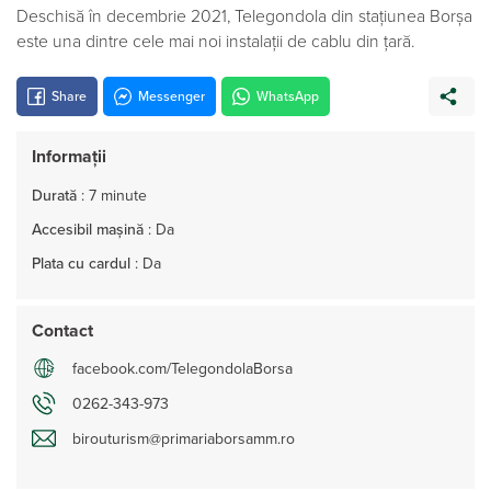
Deschisă în decembrie 2021, Telegondola din stațiunea Borșa
este una dintre cele mai noi instalații de cablu din țară.
Share
Messenger
WhatsApp
Informații
Durată
:
7 minute
Accesibil mașină
:
Da
Plata cu cardul
:
Da
Contact
facebook.com/TelegondolaBorsa
0262-343-973
birouturism@primariaborsamm.ro