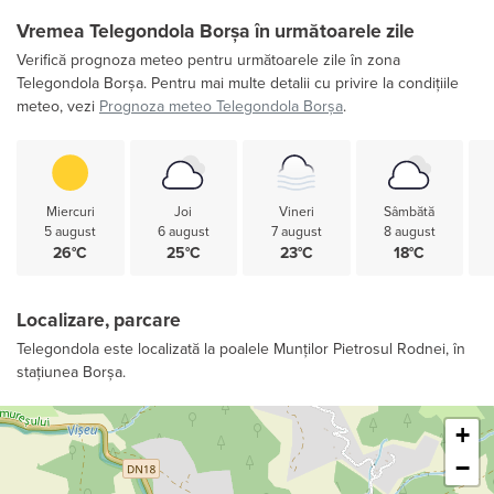
Vremea Telegondola Borșa în următoarele zile
Verifică prognoza meteo pentru următoarele zile în zona
Telegondola Borșa. Pentru mai multe detalii cu privire la condițiile
meteo, vezi
Prognoza meteo Telegondola Borșa
.
Miercuri
Joi
Vineri
Sâmbătă
5 august
6 august
7 august
8 august
26°C
25°C
23°C
18°C
Localizare, parcare
Telegondola este localizată la poalele Munților Pietrosul Rodnei, în
stațiunea Borșa.
Leaflet
+
−