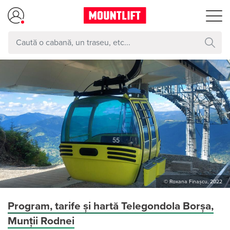
© Roxana Finașcu, 2022
Program, tarife și hartă Telegondola Borșa,
Munții Rodnei