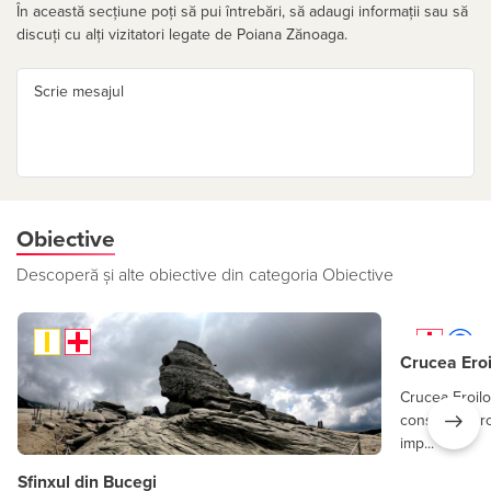
În această secțiune poți să pui întrebări, să adaugi informații sau să
discuți cu alți vizitatori legate de Poiana Zănoaga.
Scrie mesajul
Obiective
Descoperă și alte obiective din categoria Obiective
Crucea Ero
Crucea Eroil
construcție 
imp...
Sfinxul din Bucegi