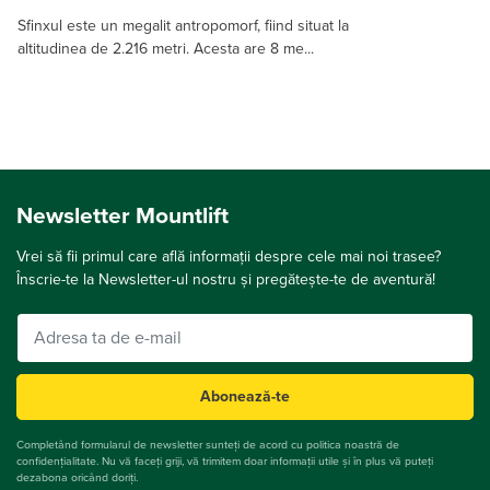
Sfinxul este un megalit antropomorf, fiind situat la
altitudinea de 2.216 metri. Acesta are 8 me...
Newsletter Mountlift
Vrei să fii primul care află informații despre cele mai noi trasee?
Înscrie-te la Newsletter-ul nostru și pregătește-te de aventură!
Abonează-te
Completând formularul de newsletter sunteți de acord cu politica noastră de
confidențialitate. Nu vă faceți griji, vă trimitem doar informații utile și în plus vă puteți
dezabona oricând doriți.