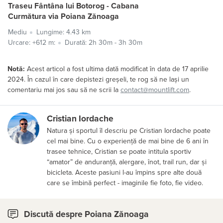
Traseu Fântâna lui Botorog - Cabana
Curmătura via Poiana Zănoaga
Mediu
Lungime: 4.43 km
Urcare: +612 m:
Durată: 2h 30m - 3h 30m
Notă:
Acest articol a fost ultima dată modificat în data de 17 aprilie
2024. În cazul în care depistezi greșeli, te rog să ne lași un
comentariu mai jos sau să ne scrii la
contact@mountlift.com
.
Cristian Iordache
Natura și sportul îl descriu pe Cristian Iordache poate
cel mai bine. Cu o experiență de mai bine de 6 ani în
trasee tehnice, Cristian se poate intitula sportiv
“amator” de anduranță, alergare, înot, trail run, dar și
bicicleta. Aceste pasiuni l-au împins spre alte două
care se îmbină perfect - imaginile fie foto, fie video.
Discută despre Poiana Zănoaga