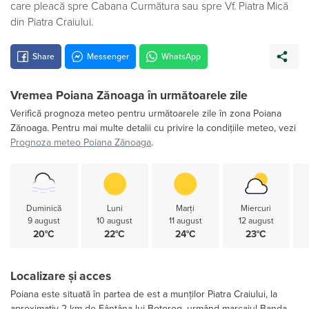
care pleacă spre Cabana Curmătura sau spre Vf. Piatra Mică
din Piatra Craiului.
Share
Messenger
WhatsApp
Vremea Poiana Zănoaga în următoarele zile
Verifică prognoza meteo pentru următoarele zile în zona Poiana
Zănoaga. Pentru mai multe detalii cu privire la condițiile meteo, vezi
Prognoza meteo Poiana Zănoaga
.
Duminică
Luni
Marți
Miercuri
9 august
10 august
11 august
12 august
20°C
22°C
24°C
23°C
Localizare și acces
Poiana este situată în partea de est a munților Piatra Craiului, la
aproximativ 2 km de Fântâna lui Botorog, urmând marcajul Banda