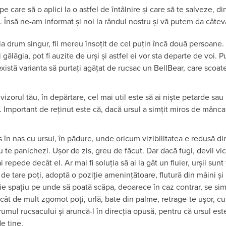
pe care să o aplici la o astfel de întâlnire și care să te salveze, di
 Însă ne-am informat și noi la rândul nostru și vă putem da câteva 
la drum singur, fii mereu însoțit de cel puțin încă două persoan
 gălăgia, pot fi auzite de urși și astfel ei vor sta departe de voi. 
xistă varianta să purtați agățat de rucsac un BellBear, care scoat
vizorul tău, în depărtare, cel mai util este să ai niște petarde sa
. Important de reținut este că, dacă ursul a simțit miros de mânca
 în nas cu ursul, în pădure, unde oricum vizibilitatea e redusă din
 te panichezi. Ușor de zis, greu de făcut. Dar dacă fugi, devii vi
 repede decât el. Ar mai fi soluția să ai la gât un fluier, urșii sunt 
de tare poți, adoptă o poziție amenințătoare, flutură din mâini și pr
ie spațiu pe unde să poată scăpa, deoarece în caz contrar, se simt
ă cât de mult zgomot poți, urlă, bate din palme, retrage-te ușor, cu 
rumul rucsacului și aruncă-l în direcția opusă, pentru că ursul est
e tine.