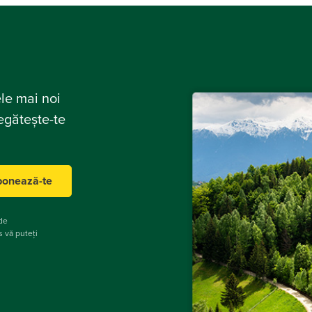
ele mai noi
regătește-te
onează-te
 de
us vă puteți