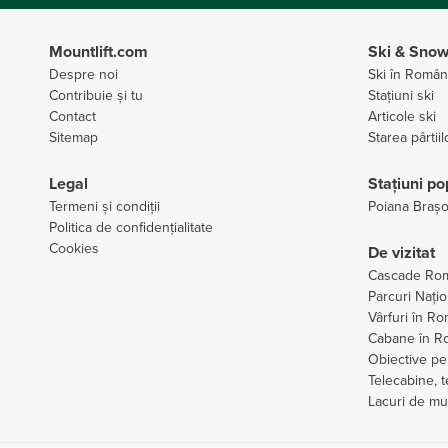
Mountlift.com
Ski & Sno
Despre noi
Ski în Român
Contribuie și tu
Stațiuni ski
Contact
Articole ski
Sitemap
Starea pârtiil
Legal
Stațiuni po
Termeni și condiții
Poiana Braș
Politica de confidențialitate
Cookies
De vizitat
Cascade Ro
Parcuri Nați
Vârfuri în R
Cabane în R
Obiective p
Telecabine, 
Lacuri de mu