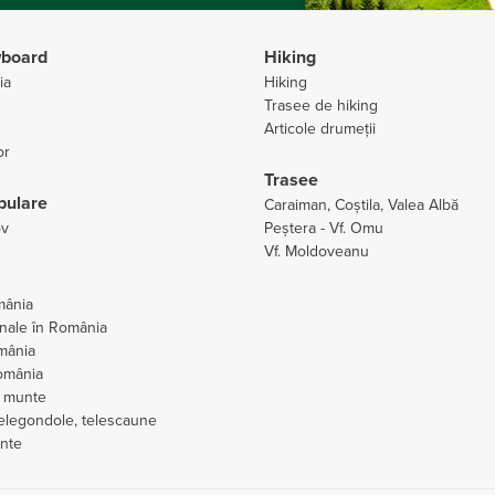
wboard
Hiking
ia
Hiking
Trasee de hiking
Articole drumeții
or
Trasee
pulare
Caraiman, Coștila, Valea Albă
ov
Peștera - Vf. Omu
Vf. Moldoveanu
mânia
onale în România
omânia
omânia
e munte
telegondole, telescaune
nte