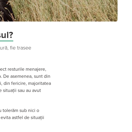
sul?
ură, fie trasee
rect resturile menajere,
mp. De asemenea, sunt din
, din fericire, majoritatea
e situații sau au avut
u tolerăm sub nici o
ita astfel de situații