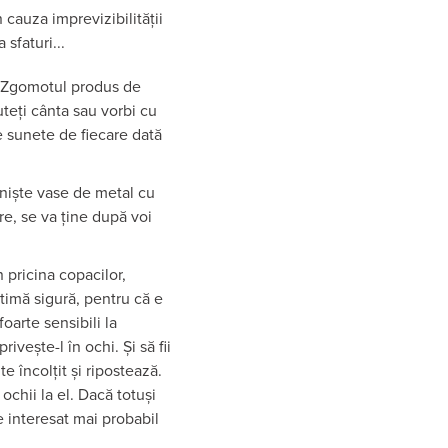
n cauza imprevizibilității
sfaturi...
e. Zgomotul produs de
Puteți cânta sau vorbi cu
e sunete de fiecare dată
u niște vase de metal cu
re, se va ține după voi
 pricina copacilor,
ctimă sigură, pentru că e
foarte sensibili la
ivește-l în ochi. Și să fii
e încolțit și ripostează.
ochii la el. Dacă totuși
e interesat mai probabil