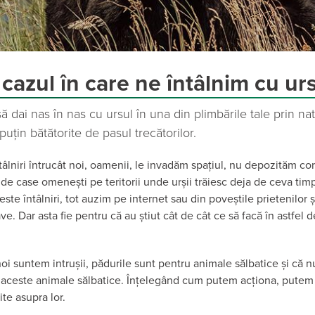
cazul în care ne întâlnim cu ur
ă dai nas în nas cu ursul în una din plimbările tale prin nat
puțin bătătorite de pasul trecătorilor.
tâlniri întrucât noi, oamenii, le invadăm spațiul, nu depozităm co
de case omenești pe teritorii unde urșii trăiesc deja de ceva ti
ste întâlniri, tot auzim pe internet sau din poveștile prietenilor și
ve. Dar asta fie pentru că au știut cât de cât ce să facă în astfel d
i suntem intrușii, pădurile sunt pentru animale sălbatice și că n
aceste animale sălbatice. Înțelegând cum putem acționa, putem ev
ite asupra lor.