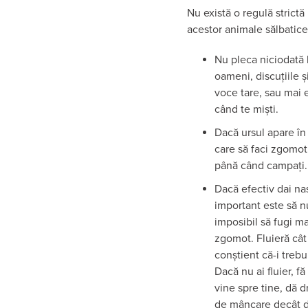
Nu există o regulă strictă 
acestor animale sălbatice.
Nu pleca niciodată 
oameni, discuțiile și
voce tare, sau mai e
când te miști.
Dacă ursul apare în 
care să faci zgomot
până când campați.
Dacă efectiv dai nas
important este să nu
imposibil să fugi mai
zgomot. Fluieră cât 
conștient că-i trebu
Dacă nu ai fluier, f
vine spre tine, dă d
de mâncare decât d