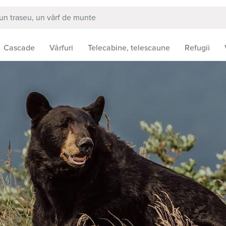
Cascade
Vârfuri
Telecabine, telescaune
Refugii