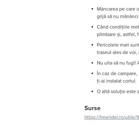
Mâncarea pe care o a
grijă să nu mănânci 
Când condițiile mete
plimbare și, astfel, 
Pericolele mari sunt 
traseul ales de voi, 
Nu uita să nu fugi!
În caz de campare, 
ți-ai instalat cortul.
O altă soluție este s
Surse
https://freerider.ro/utile