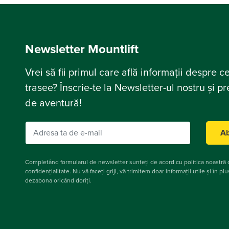
Newsletter Mountlift
Vrei să fii primul care află informații despre c
trasee? Înscrie-te la Newsletter-ul nostru și p
de aventură!
Ab
Completând formularul de newsletter sunteți de acord cu politica noastră
confidențialitate. Nu vă faceți griji, vă trimitem doar informații utile și în pl
dezabona oricând doriți.