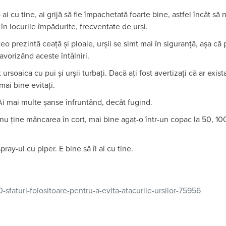
i cu tine, ai grijă să fie împachetată foarte bine, astfel încât să 
în locurile împădurite, frecventate de urși.
o prezintă ceață și ploaie, urșii se simt mai în siguranță, așa că 
favorizând aceste întâlniri.
ursoaica cu pui și urșii turbați. Dacă ați fost avertizați că ar exista
mai bine evitați.
 Ai mai multe șanse înfruntând, decât fugind.
nu ține mâncarea în cort, mai bine agaț-o într-un copac la 50, 10
pray-ul cu piper. E bine să îl ai cu tine.
/10-sfaturi-folositoare-pentru-a-evita-atacurile-ursilor-75956