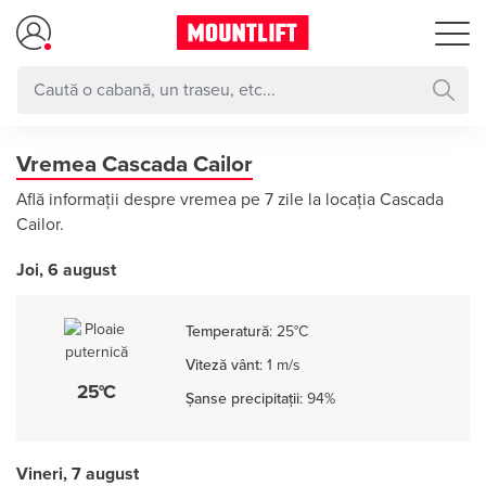
Vremea Cascada Cailor
Află informații despre vremea pe 7 zile la locația Cascada
Cailor.
Joi, 6 august
Temperatură
:
25°C
Viteză vânt
:
1 m/s
25°C
Șanse precipitații
:
94%
Vineri, 7 august