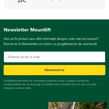
23°C
Newsletter Mountlift
Vrei să fii primul care află informații despre cele mai noi trasee?
Înscrie-te la Newsletter-ul nostru și pregătește-te de aventură!
Abonează-te
Completând formularul de newsletter sunteți de acord cu politica noastră de
confidențialitate. Nu vă faceți griji, vă trimitem doar informații utile și în plus vă puteți
dezabona oricând doriți.